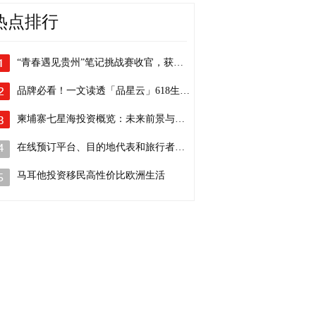
热点排行
“青春遇见贵州”笔记挑战赛收官，获奖名单公布！
品牌必看！一文读透「品星云」618生意爆发秘籍
柬埔寨七星海投资概览：未来前景与机遇
在线预订平台、目的地代表和旅行者告诉你
马耳他投资移民高性价比欧洲生活