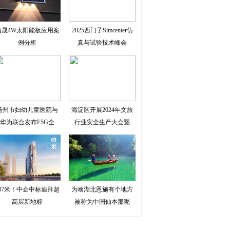
迪晟4W太阳能板应用案
2025西门子Simcenter仿
例分析
真与试验技术峰会
扬州市妇幼儿童医院与
海淀区开展2024年文旅
华为联合发布F5G全
行业安全生产大会暨
337米！中企中标迪拜超
为啥湖北恩施有个地方
高层新地标
被称为中国仙本那呢