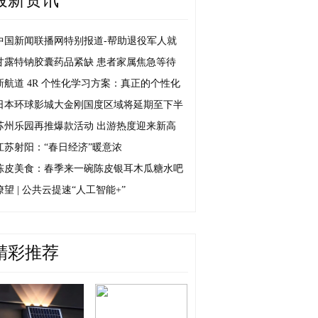
最新资讯
中国新闻联播网特别报道-帮助退役军人就
甘露特钠胶囊药品紧缺 患者家属焦急等待
新航道 4R 个性化学习方案：真正的个性化
日本环球影城大金刚国度区域将延期至下半
苏州乐园再推爆款活动 出游热度迎来新高
江苏射阳：“春日经济”暖意浓
陈皮美食：春季来一碗陈皮银耳木瓜糖水吧
瞭望 | 公共云提速“人工智能+”
精彩推荐