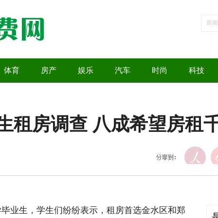
体育
房产
娱乐
汽车
时尚
科技
生租房调查 八成希望房租
毕业生，学生们纷纷表示，租房首选金水区和郑